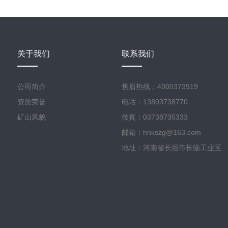
关于我们
联系我们
公司简介
售后热线：4000373919
资质荣誉
电话：13803738770
矿山风貌
传真：03738735333
邮箱：hnkszg@163.com
地址：河南省长垣市长恼工业区