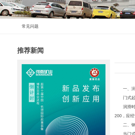
常见问题
推荐新闻
一、润
门式起重
润滑时，机
200，应
二、钢
当门式起