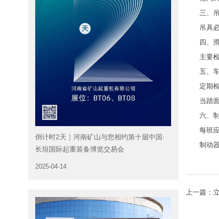
三、吊
吊具必须
四、滑
主要检查
五、车
定期检查
当踏面上
六、制
每班应
倒计时2天｜河南矿山与您相约第十届中国·
制动器应
长垣国际起重装备博览交易会
2025-04-14
上一篇：