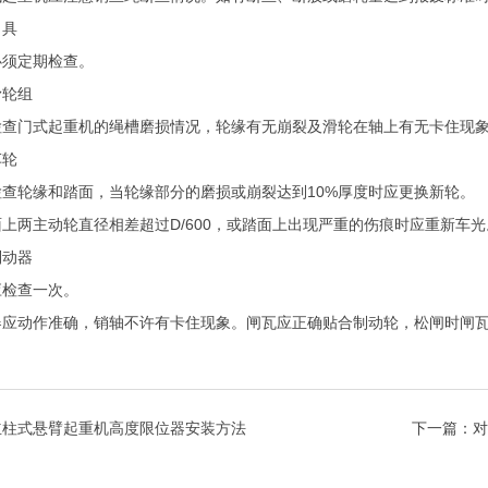
具
定期检查。
轮组
门式起重机的绳槽磨损情况，轮缘有无崩裂及滑轮在轴上有无卡住现
轮
轮缘和踏面，当轮缘部分的磨损或崩裂达到10%厚度时应更换新轮。
两主动轮直径相差超过D/600，或踏面上出现严重的伤痕时应重新车光
动器
检查一次。
动作准确，销轴不许有卡住现象。闸瓦应正确贴合制动轮，松闸时闸瓦
立柱式悬臂起重机高度限位器安装方法
下一篇：
对