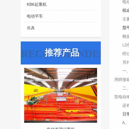
电动单
KBK起重机
组
电动平车
主要由
型
吊具
根据标准
LD型
推荐产品
RECOMMENDED
经过L
另外还
一、L
用焊接箱
二、L
型电动
还有两种
日
A、电