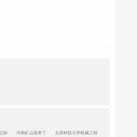
之际 河南矿山迎来了 太原科技大学机械工程