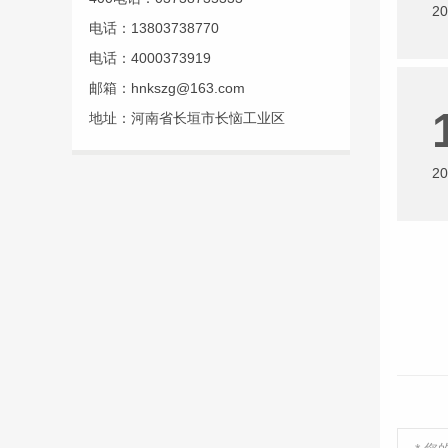
20
电话：13803738770
电话：4000373919
邮箱：hnkszg@163.com
地址：河南省长垣市长恼工业区
20