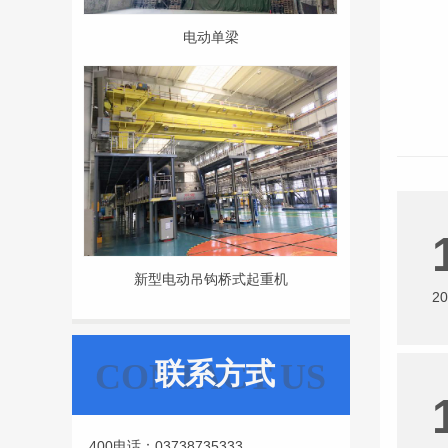
电动单梁
新型电动吊钩桥式起重机
20
联系方式
CONTACT US
400电话：03738735333