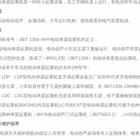
梁起重机是一种轻小起重设备，在工字钢轨道上运行，有电动和手动之
成
电动葫芦、金属结构、大车运行机构、馈电装置和电气装置组成。
号
号：JB/T 1306-94中电动单梁起重机的定义：
电动单梁起重机是指：电动葫芦小车在主梁下翼缘运行，电动葫芦布置
D型的改进，形成了一种叫LX型（JB/T1306）的电动单梁悬挂起重机
有不常见的电动单梁起重机的另外2种型号：
DP：LDP型电动单梁起重机是天津起重设备总厂在80年代末开发研制
形主梁，小车轨道布置于主梁的腹板上面和侧面。在 JB/T1306-1994标
DC：LDC型电动单梁起重机也是采用焊接箱形主梁，但下翼缘板较宽较厚
单梁起重机和KONE(科尼起重机)公司的CXT型电动单梁起重机均属于此
单梁起重机：MH为电动葫芦门式起重机（JB/T5663.2），LH为电动葫
常维护保养
源开关箱的钥匙由指定人员管理，电动葫芦必须有专人定期保养、检查