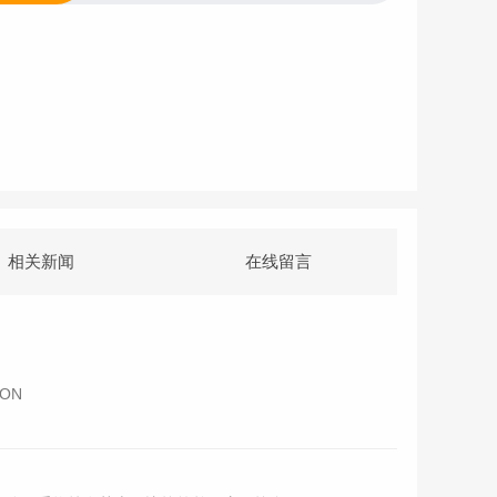
相关新闻
在线留言
ION