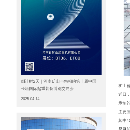
倒计时2天｜河南矿山与您相约第十届中国·
矿山智造
长垣国际起重装备博览交易会
近日，河
2025-04-14
承制的3
主要应用
其中40
是目前化