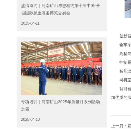
盛情邀约｜河南矿山与您相约第十届中国·长
垣国际起重装备博览交易会
2025-04-11
创新智
全车采用
高精防摇
控制系统
智能监
司机室采
智能智造
加优质的
专项培训｜河南矿山2025年质量月系列活动
之四
2025-04-10
上一篇：