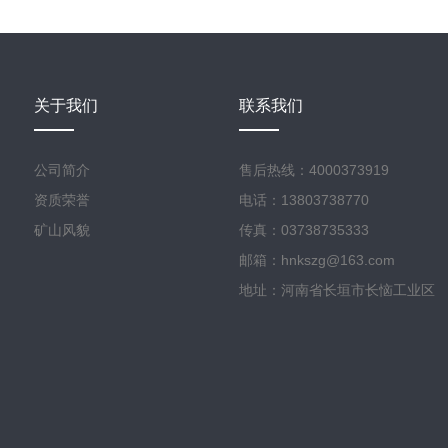
关于我们
联系我们
公司简介
售后热线：4000373919
资质荣誉
电话：13803738770
矿山风貌
传真：03738735333
邮箱：hnkszg@163.com
地址：河南省长垣市长恼工业区